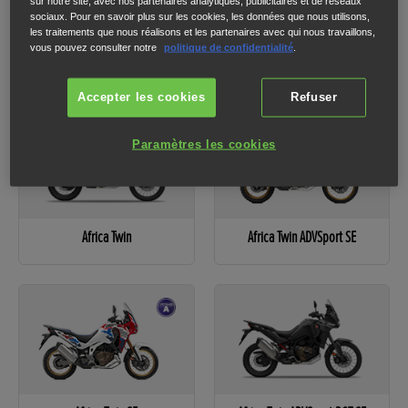
sur notre site, avec nos partenaires analytiques, publicitaires et de réseaux
sociaux. Pour en savoir plus sur les cookies, les données que nous utilisons,
les traitements que nous réalisons et les partenaires avec qui nous travaillons,
1
2
3
vous pouvez consulter notre
politique de confidentialité
.
Veuillez sélectionner un modèle pour passer à l'étape suivante.
Accepter les cookies
Refuser
Paramètres les cookies
Africa Twin
Africa Twin ADVSport SE