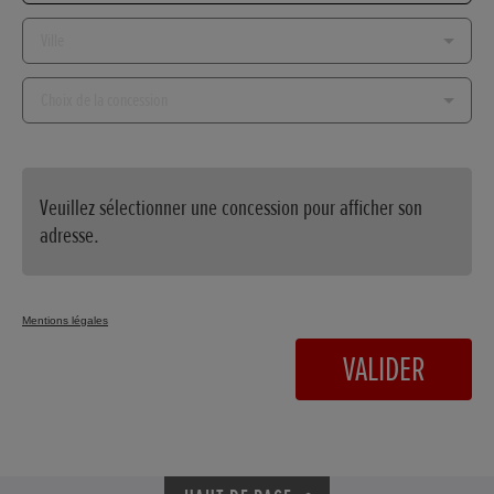
Ville...
Choix
de
la
concession...
Veuillez sélectionner une concession pour afficher son
adresse.
Mentions légales
VALIDER