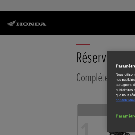
Réservez un 
Paramètr
Complétez les in
Nous utiliso
nos publicité
partageons ég
publicitaires
que nous réal
confidential
Routière
Paramètr
1