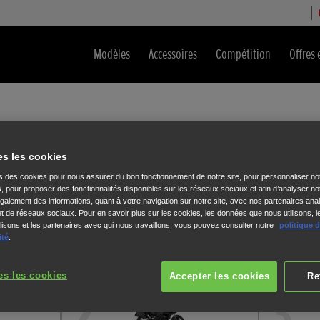
Modèles
Accessoires
Compétition
Offres 
essai
es les cookies
formations ci-dessous.
ns des cookies pour nous assurer du bon fonctionnement de notre site, pour personnaliser no
s, pour proposer des fonctionnalités disponibles sur les réseaux sociaux et afin d’analyser not
alement des informations, quant à votre navigation sur notre site, avec nos partenaires anal
 et de réseaux sociaux. Pour en savoir plus sur les cookies, les données que nous utilisons, l
isons et les partenaires avec qui nous travaillons, vous pouvez consulter notre
politique 
ité
.
NT1100
es les cookies
Accepter les cookies
Re
2
3