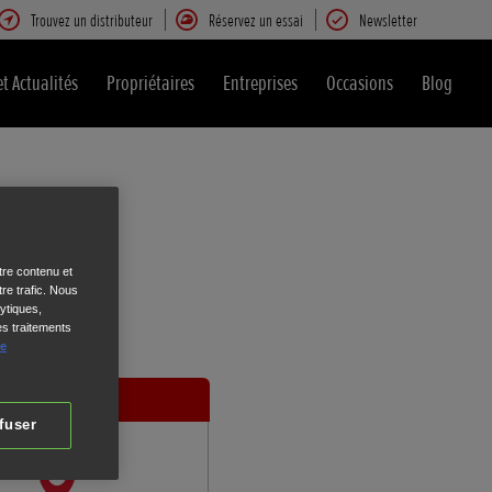
Trouvez un distributeur
Réservez un essai
Newsletter
et Actualités
Propriétaires
Entreprises
Occasions
Blog
tre contenu et
re trafic. Nous
ytiques,
es traitements
de
Vos
coordonnées
fuser