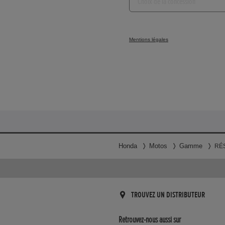
de
la
concession...
Mentions légales
Honda
Motos
Gamme
RÉ
TROUVEZ UN DISTRIBUTEUR
Retrouvez-nous aussi sur