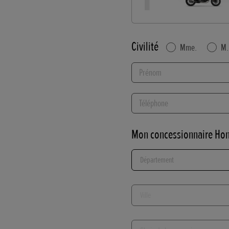
Civilité
Mme.
M.
Prénom
Téléphone
Mon concessionnaire Ho
Département...
Ville...
Choix