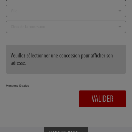
Ville...
Choix
de
la
concession...
Veuillez sélectionner une concession pour afficher son
adresse.
Mentions légales
VALIDER