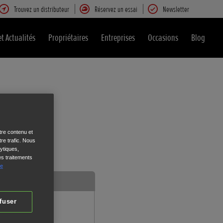
Trouvez un distributeur
Réservez un essai
Newsletter
et Actualités
Propriétaires
Entreprises
Occasions
Blog
tre contenu et
re trafic. Nous
ytiques,
es traitements
de
Vos
coordonnées
fuser