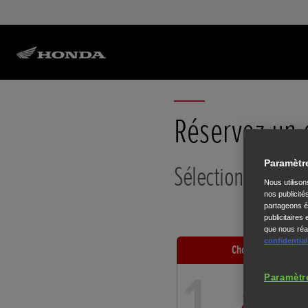
Réservez un 
Paramètr
Sélectionnez votr
Nous utiliso
nos publicité
partageons ég
publicitaires
que nous réal
confidential
Choix de la
catégori
1
Paramètr