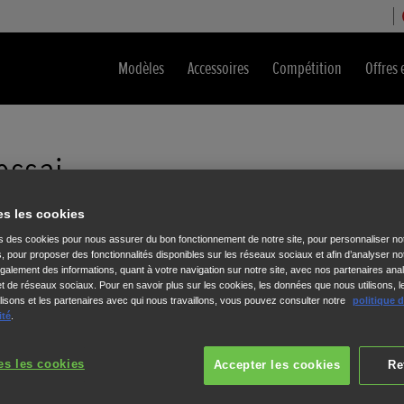
Modèles
Accessoires
Compétition
Offres 
essai
es les cookies
e modèle parmi les catégories.
ns des cookies pour nous assurer du bon fonctionnement de notre site, pour personnaliser no
s, pour proposer des fonctionnalités disponibles sur les réseaux sociaux et afin d’analyser not
alement des informations, quant à votre navigation sur notre site, avec nos partenaires anal
 et de réseaux sociaux. Pour en savoir plus sur les cookies, les données que nous utilisons, l
isons et les partenaires avec qui nous travaillons, vous pouvez consulter notre
politique 
ité
.
e
Choix du
modèle
2
3
es les cookies
Accepter les cookies
Re