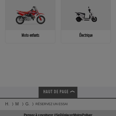
Moto enfants
Électrique
HAUT DE PAGE
Honda
Motos
Gamme
RÉSERVEZ UN ESSAI
Pensez à covoiturer #SeDéplacerMoinsPolluer