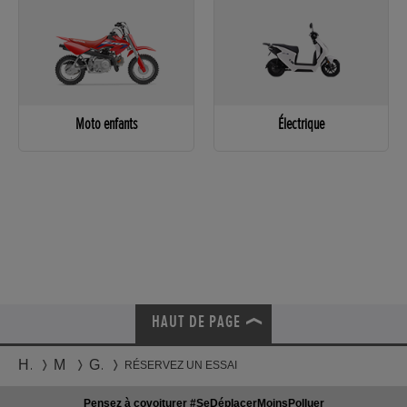
Moto enfants
Électrique
HAUT DE PAGE
Honda
Motos
Gamme
RÉSERVEZ UN ESSAI
Pensez à covoiturer #SeDéplacerMoinsPolluer