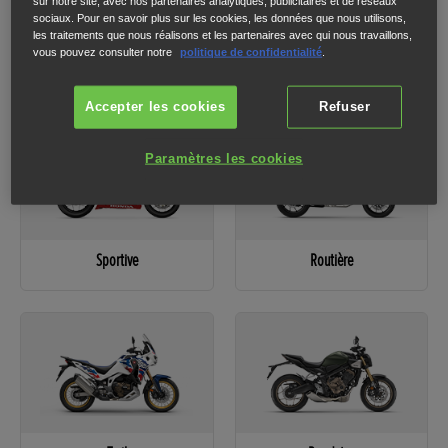
sur notre site, avec nos partenaires analytiques, publicitaires et de réseaux
sociaux. Pour en savoir plus sur les cookies, les données que nous utilisons,
les traitements que nous réalisons et les partenaires avec qui nous travaillons,
1
2
3
vous pouvez consulter notre
politique de confidentialité
.
Veuillez sélectionner une catégorie pour passer à l'étape suivante.
Accepter les cookies
Refuser
Paramètres les cookies
Sportive
Routière