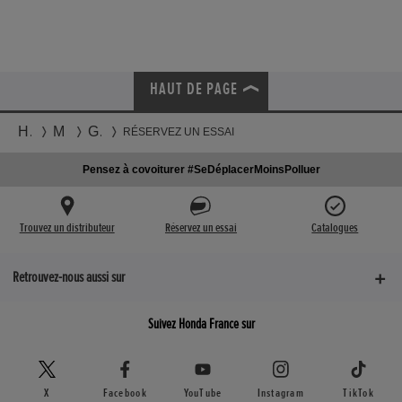
HAUT DE PAGE
Honda
Motos
Gamme
RÉSERVEZ UN ESSAI
Pensez à covoiturer #SeDéplacerMoinsPolluer
Trouvez un distributeur
Réservez un essai
Catalogues
Retrouvez-nous aussi sur
Suivez Honda France sur
X
Facebook
YouTube
Instagram
TikTok