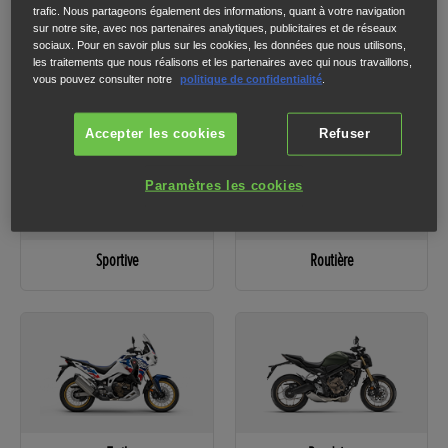
trafic. Nous partageons également des informations, quant à votre navigation
sur notre site, avec nos partenaires analytiques, publicitaires et de réseaux
sociaux. Pour en savoir plus sur les cookies, les données que nous utilisons,
1
2
3
les traitements que nous réalisons et les partenaires avec qui nous travaillons,
Veuillez sélectionner une catégorie pour passer à l'étape suivante.
vous pouvez consulter notre
politique de confidentialité
.
Accepter les cookies
Refuser
Paramètres les cookies
Sportive
Routière