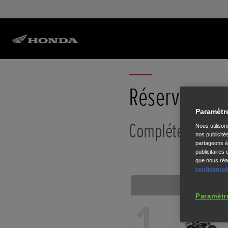
Réservez un 
Paramètr
Complétez les in
Nous utiliso
nos publicité
partageons ég
publicitaires
que nous réal
confidential
Moto 125 cm³
Paramètr
1