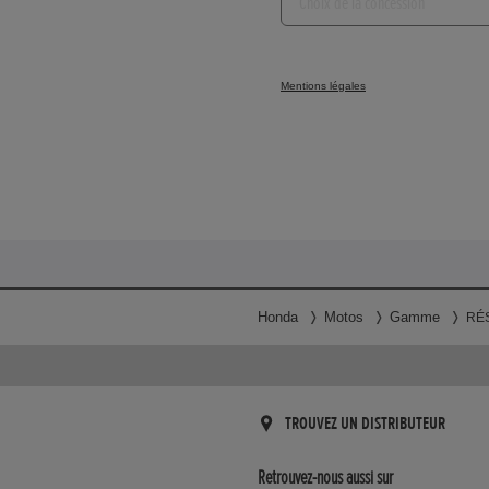
de
la
concession...
Mentions légales
Honda
Motos
Gamme
RÉ
TROUVEZ UN DISTRIBUTEUR
Retrouvez-nous aussi sur