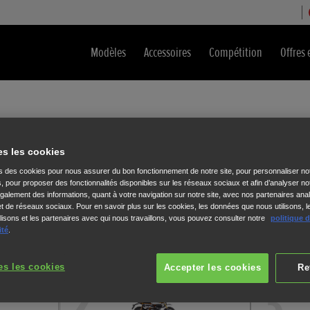
Modèles
Accessoires
Compétition
Offres 
essai
es les cookies
formations ci-dessous.
ns des cookies pour nous assurer du bon fonctionnement de notre site, pour personnaliser no
s, pour proposer des fonctionnalités disponibles sur les réseaux sociaux et afin d’analyser not
alement des informations, quant à votre navigation sur notre site, avec nos partenaires anal
 et de réseaux sociaux. Pour en savoir plus sur les cookies, les données que nous utilisons, l
isons et les partenaires avec qui nous travaillons, vous pouvez consulter notre
politique 
ité
.
Monkey
es les cookies
Accepter les cookies
Re
2
3