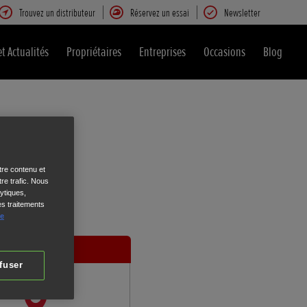
Trouvez un distributeur
Réservez un essai
Newsletter
et Actualités
Propriétaires
Entreprises
Occasions
Blog
tre contenu et
re trafic. Nous
ytiques,
es traitements
de
Vos
coordonnées
fuser