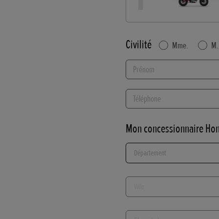
Civilité
Mme.
M.
Prénom
Téléphone
Mon concessionnaire Ho
Département...
Ville...
Choix